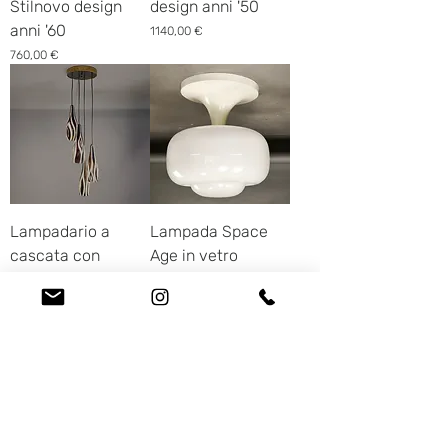
Stilnovo design
design anni '50
anni '60
Prezzo
1140,00 €
Prezzo
760,00 €
Lampadario a
Lampada Space
cascata con
Age in vetro
motivo zebrato
opalino design anni
design italiano
'60
anni '50
Prezzo
420,00 €
Prezzo
1250,00 €