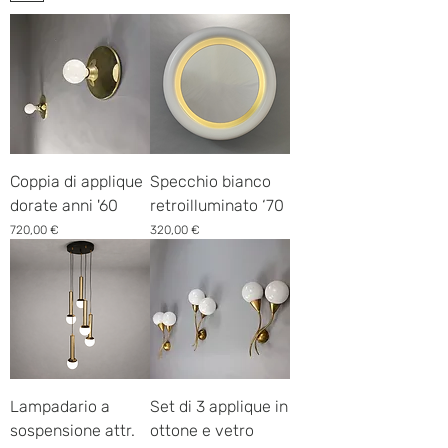
Coppia di applique
Specchio bianco
dorate anni '60
retroilluminato ‘70
Prezzo
Prezzo
720,00 €
320,00 €
Lampadario a
Set di 3 applique in
sospensione attr.
ottone e vetro