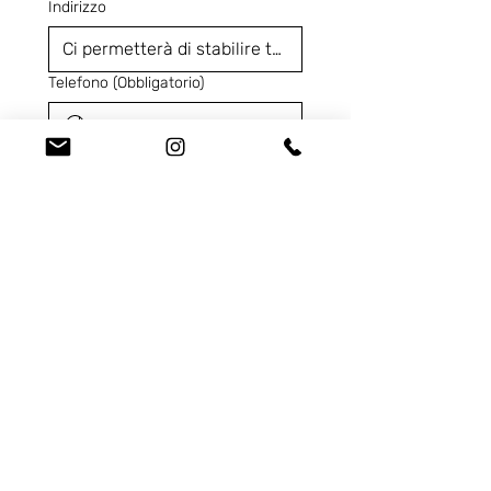
Indirizzo
Telefono
(Obbligatorio)
Codice Prodotto
(Obbligatorio)
Ci contatta per...
Dichiaro di aver letto 
l'
Informativa Privacy
e 
acconsento al trattamento 
dei miei dati personali
 per 
le finalità indicate ai sensi 