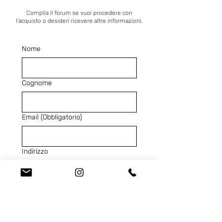
Compila il forum se vuoi procedere con
l'acquisto o desideri ricevere altre informazioni.
Nome
Cognome
Email
(Obbligatorio)
Indirizzo
Telefono
(Obbligatorio)
Codice Prodotto
(Obbligatorio)