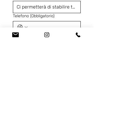
Telefono
(Obbligatorio)
Codice Prodotto
(Obbligatorio)
Ci contatta per...
Dichiaro di aver letto 
l'
Informativa Privacy
e 
acconsento al trattamento 
dei miei dati personali
 per 
le finalità indicate ai sensi 
del Regolamento UE 