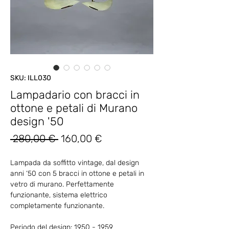
SKU: ILL030
Lampadario con bracci in
ottone e petali di Murano
design '50
Prezzo
Prezzo
 280,00 € 
160,00 €
regolare
scontato
Lampada da soffitto vintage, dal design
anni ‘50 con 5 bracci in ottone e petali in
vetro di murano. Perfettamente
funzionante, sistema elettrico
completamente funzionante.
Periodo del design: 1950 - 1959