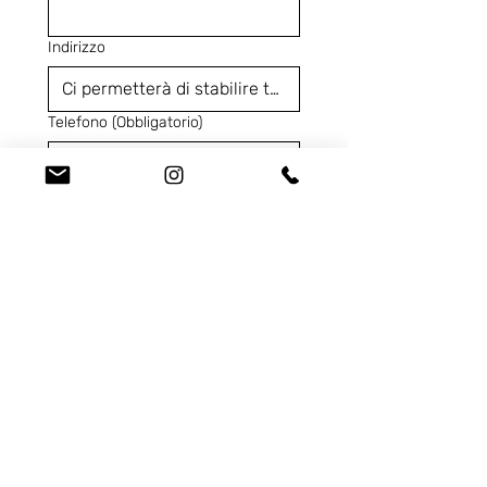
Indirizzo
Telefono
(Obbligatorio)
Codice Prodotto
(Obbligatorio)
Ci contatta per...
Dichiaro di aver letto 
l'
Informativa Privacy
e 
acconsento al trattamento 
dei miei dati personali
 per 